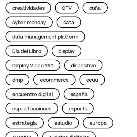
creatividades
CTV
cuña
cyber monday
data
data management platform
Día del Libro
display
Displey Video 360
dispositivo
dmp
ecommerce
eeuu
encuentro digital
españa
especificaciones
esports
estrategia
estudio
europa