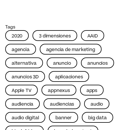
Tags
2020
3 dimensiones
AAID
agencia
agencia de marketing
alternativa
anuncio
anuncios
anuncios 3D
aplicaciones
Apple TV
appnexus
apps
audiencia
audiencias
audio
audio digital
banner
big data