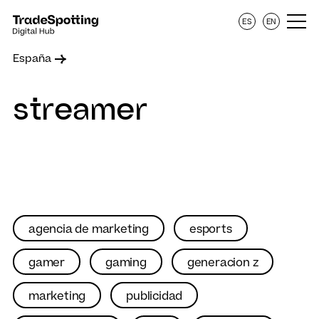
ES
EN
España
streamer
agencia de marketing
esports
gamer
gaming
generacion z
marketing
publicidad