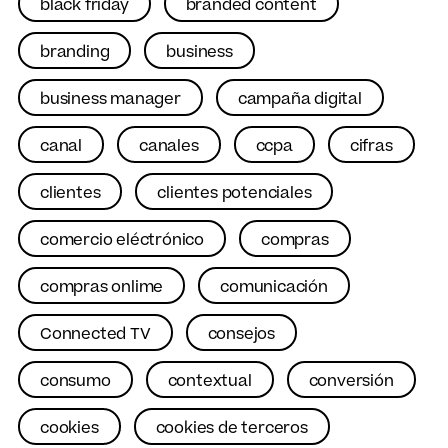
black friday
branded content
branding
business
business manager
campaña digital
canal
canales
ccpa
cifras
clientes
clientes potenciales
comercio eléctrónico
compras
compras onlime
comunicación
Connected TV
consejos
consumo
contextual
conversión
cookies
cookies de terceros