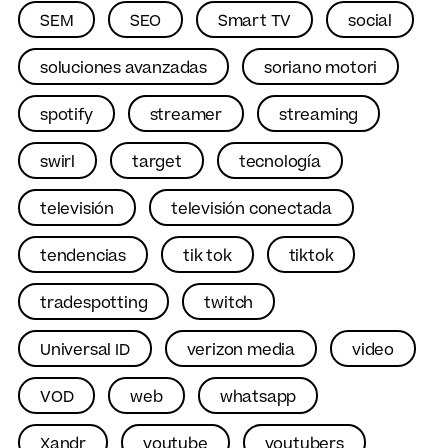
SEM
SEO
Smart TV
social
soluciones avanzadas
soriano motori
spotify
streamer
streaming
swirl
target
tecnología
televisión
televisión conectada
tendencias
tik tok
tiktok
tradespotting
twitch
Universal ID
verizon media
video
VOD
web
whatsapp
Xandr
youtube
youtubers