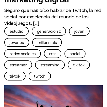
marketing digital
Seguro que has oído hablar de Twitch, la red
social por excelencia del mundo de los
videojuegos; […]
estudio
generacion z
joven
jovenes
millennials
redes sociales
rrss
social
streamer
streaming
tik tok
tiktok
twitch