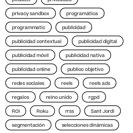
privacy sandbox
programática
programmatic
publicidad
publicidad contextual
publicidad digital
publicidad móvil
publicidad nativa
publicidad online
publico objetivo
redes sociales
reels
reels ads
regalos
reino unido
rgpd
ROI
Roku
rrss
Sant Jordi
segmentación
selecciones dinámicas