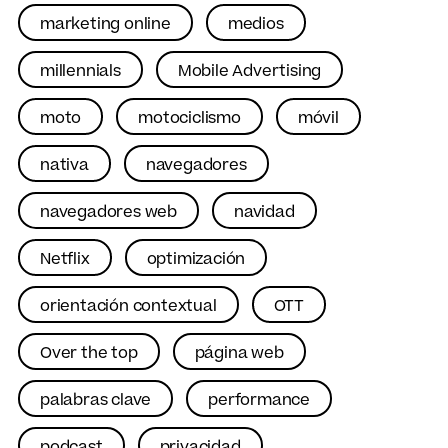
marketing online
medios
millennials
Mobile Advertising
moto
motociclismo
móvil
nativa
navegadores
navegadores web
navidad
Netflix
optimización
orientación contextual
OTT
Over the top
página web
palabras clave
performance
podcast
privacidad