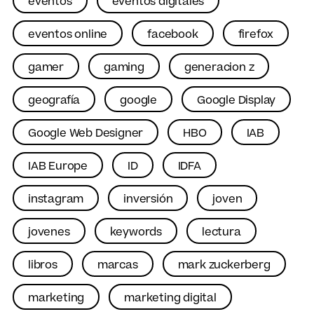
eventos
eventos digitales
eventos online
facebook
firefox
gamer
gaming
generacion z
geografía
google
Google Display
Google Web Designer
HBO
IAB
IAB Europe
ID
IDFA
instagram
inversión
joven
jovenes
keywords
lectura
libros
marcas
mark zuckerberg
marketing
marketing digital