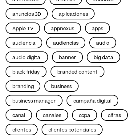
anuncios 3D
aplicaciones
Apple TV
appnexus
apps
audiencia
audiencias
audio
audio digital
banner
big data
black friday
branded content
branding
business
business manager
campaña digital
canal
canales
ccpa
cifras
clientes
clientes potenciales