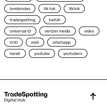
tendencias
tik tok
tiktok
tradespotting
twitch
Universal ID
verizon media
video
VOD
web
whatsapp
Xandr
youtube
youtubers