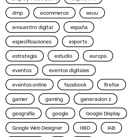
dmp
ecommerce
eeuu
encuentro digital
españa
especificaciones
esports
estrategia
estudio
europa
eventos
eventos digitales
eventos online
facebook
firefox
gamer
gaming
generacion z
geografía
google
Google Display
Google Web Designer
HBO
IAB