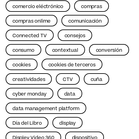
comercio eléctrónico
compras
compras onlime
comunicación
Connected TV
consejos
consumo
contextual
conversión
cookies
cookies de terceros
creatividades
CTV
cuña
cyber monday
data
data management platform
Día del Libro
display
Displey Video 360
dispositivo