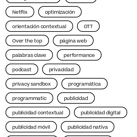
Netflix
optimización
orientación contextual
OTT
Over the top
página web
palabras clave
performance
podcast
privacidad
privacy sandbox
programática
programmatic
publicidad
publicidad contextual
publicidad digital
publicidad móvil
publicidad nativa