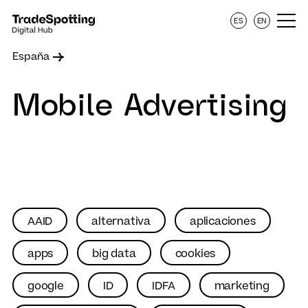
ES
EN
España
Mobile Advertising
AAID
alternativa
aplicaciones
apps
big data
cookies
google
ID
IDFA
marketing