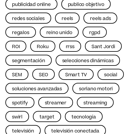
publicidad online
publico objetivo
redes sociales
reels
reels ads
regalos
reino unido
rgpd
ROI
Roku
rrss
Sant Jordi
segmentación
selecciones dinámicas
SEM
SEO
Smart TV
social
soluciones avanzadas
soriano motori
spotify
streamer
streaming
swirl
target
tecnología
televisión
televisión conectada