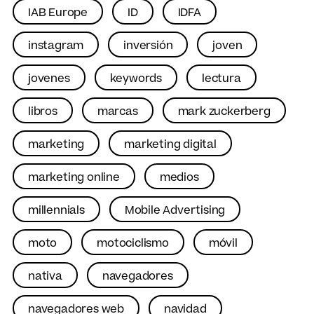
IAB Europe
ID
IDFA
instagram
inversión
joven
jovenes
keywords
lectura
libros
marcas
mark zuckerberg
marketing
marketing digital
marketing online
medios
millennials
Mobile Advertising
moto
motociclismo
móvil
nativa
navegadores
navegadores web
navidad