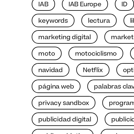
IAB
IAB Europe
ID
keywords
lectura
l
marketing digital
marketi
moto
motociclismo
navidad
Netflix
opt
página web
palabras cla
privacy sandbox
program
publicidad digital
publici