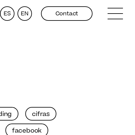
ES
EN
Contact
ding
cifras
facebook