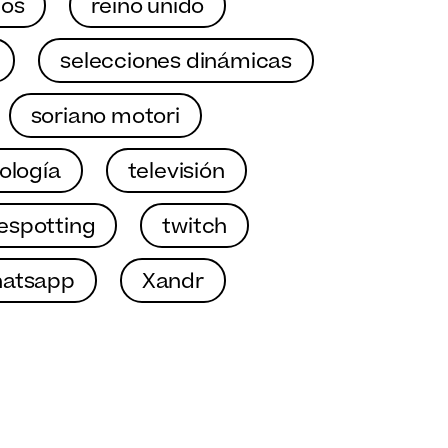
los
reino unido
selecciones dinámicas
soriano motori
ología
televisión
espotting
twitch
atsapp
Xandr