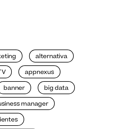
eting
alternativa
TV
appnexus
banner
big data
usiness manager
lientes