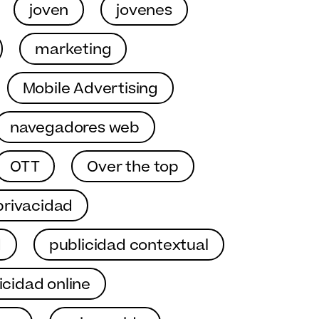
joven
jovenes
marketing
Mobile Advertising
navegadores web
OTT
Over the top
privacidad
d
publicidad contextual
icidad online