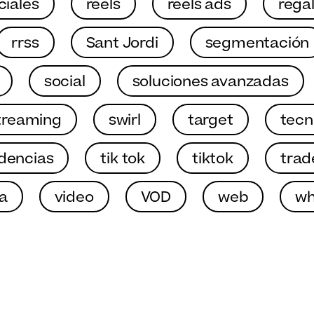
ciales
reels
reels ads
rega
rrss
Sant Jordi
segmentación
social
soluciones avanzadas
treaming
swirl
target
tecn
dencias
tik tok
tiktok
trad
a
video
VOD
web
wh