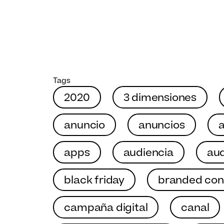
Tags
2020
3 dimensiones
anuncio
anuncios
a
apps
audiencia
aud
black friday
branded con
campaña digital
canal