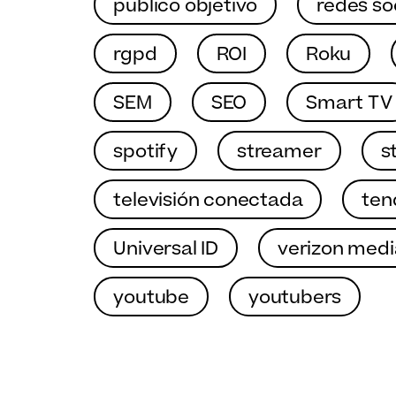
publico objetivo
redes so
rgpd
ROI
Roku
SEM
SEO
Smart TV
spotify
streamer
s
televisión conectada
ten
Universal ID
verizon medi
youtube
youtubers