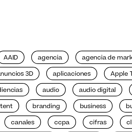
AAID
agencia
agencia de mark
nuncios 3D
aplicaciones
Apple 
iencias
audio
audio digital
tent
branding
business
b
canales
ccpa
cifras
c