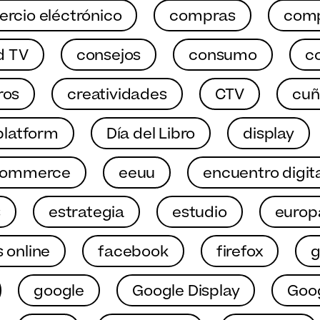
rcio eléctrónico
compras
comp
d TV
consejos
consumo
c
ros
creatividades
CTV
cuñ
latform
Día del Libro
display
commerce
eeuu
encuentro digit
s
estrategia
estudio
europ
 online
facebook
firefox
google
Google Display
Goo