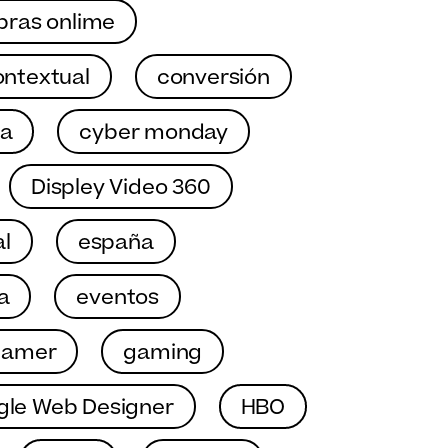
ras onlime
ontextual
conversión
a
cyber monday
Displey Video 360
al
españa
a
eventos
gamer
gaming
gle Web Designer
HBO