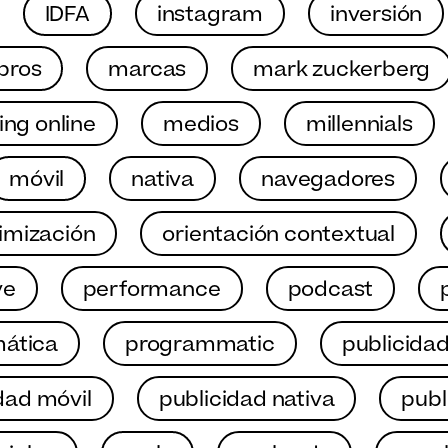
IDFA
instagram
inversión
ibros
marcas
mark zuckerberg
ng online
medios
millennials
móvil
nativa
navegadores
imización
orientación contextual
ve
performance
podcast
ática
programmatic
publicida
dad móvil
publicidad nativa
publ