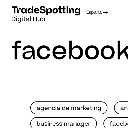
España
faceboo
agencia de marketing
an
business manager
faceb