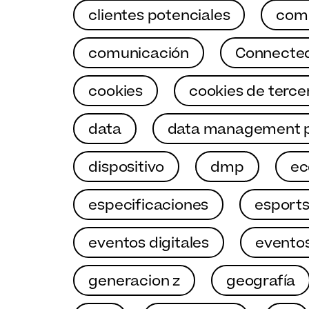
clientes potenciales
come
comunicación
Connecte
cookies
cookies de terce
data
data management p
dispositivo
dmp
e
especificaciones
esport
eventos digitales
eventos
generacion z
geografía