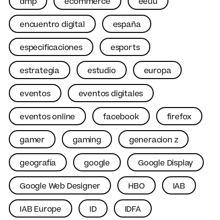
dmp
ecommerce
eeuu
encuentro digital
españa
especificaciones
esports
estrategia
estudio
europa
eventos
eventos digitales
eventos online
facebook
firefox
gamer
gaming
generacion z
geografía
google
Google Display
Google Web Designer
HBO
IAB
IAB Europe
ID
IDFA