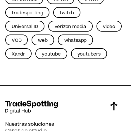
tradespotting
twitch
Universal ID
verizon media
video
VOD
web
whatsapp
Xandr
youtube
youtubers
Nuestras soluciones
Casos de estudio