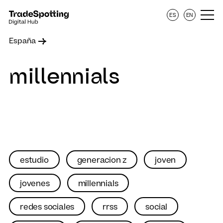
ES
EN
España
millennials
estudio
generacion z
joven
jovenes
millennials
redes sociales
rrss
social