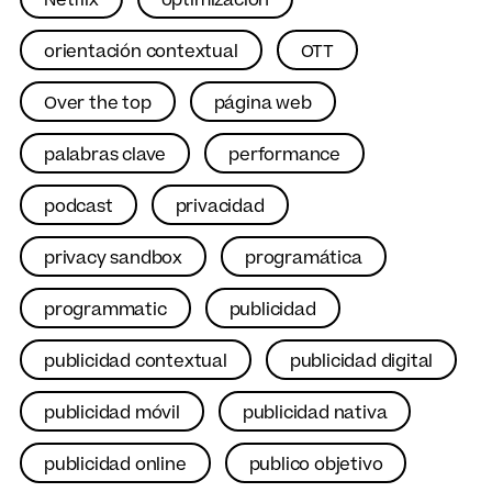
Netflix
optimización
orientación contextual
OTT
Over the top
página web
palabras clave
performance
podcast
privacidad
privacy sandbox
programática
programmatic
publicidad
publicidad contextual
publicidad digital
publicidad móvil
publicidad nativa
publicidad online
publico objetivo