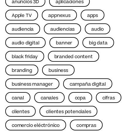
anuncios 3D
aplicaciones
Apple TV
appnexus
apps
audiencia
audiencias
audio
audio digital
banner
big data
black friday
branded content
branding
business
business manager
campaña digital
canal
canales
ccpa
cifras
clientes
clientes potenciales
comercio eléctrónico
compras