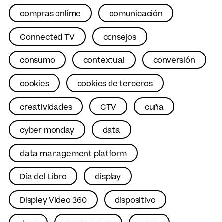
compras onlime
comunicación
Connected TV
consejos
consumo
contextual
conversión
cookies
cookies de terceros
creatividades
CTV
cuña
cyber monday
data
data management platform
Día del Libro
display
Displey Video 360
dispositivo