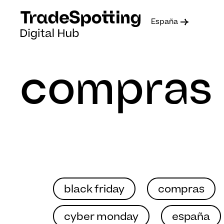
España
compras
black friday
compras
cyber monday
españa