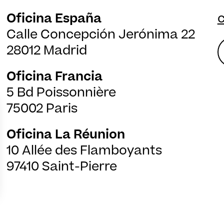
Oficina España
Calle Concepción Jerónima 22
28012 Madrid
Oficina Francia
5 Bd Poissonnière
75002 Paris
Oficina La Réunion
10 Allée des Flamboyants
97410 Saint-Pierre
ns
de confidentialité, en garantissant la conformité avec les réglementat