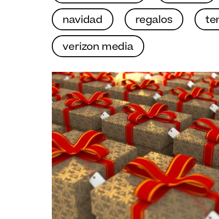
navidad
regalos
te
verizon media