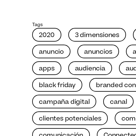
Tags
2020
3 dimensiones
anuncio
anuncios
a
apps
audiencia
aud
black friday
branded con
campaña digital
canal
clientes potenciales
come
comunicación
Connecte