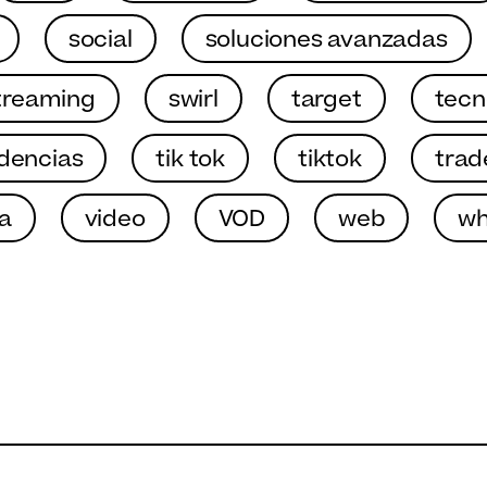
social
soluciones avanzadas
treaming
swirl
target
tecn
dencias
tik tok
tiktok
trad
a
video
VOD
web
wh