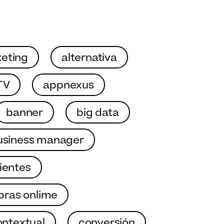
eting
alternativa
TV
appnexus
banner
big data
usiness manager
lientes
ras onlime
ontextual
conversión