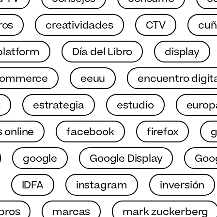
ros
creatividades
CTV
cuñ
latform
Día del Libro
display
commerce
eeuu
encuentro digit
s
estrategia
estudio
europ
 online
facebook
firefox
google
Google Display
Goo
IDFA
instagram
inversión
ibros
marcas
mark zuckerberg