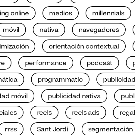
ng online
medios
millennials
móvil
nativa
navegadores
imización
orientación contextual
ve
performance
podcast
ática
programmatic
publicida
dad móvil
publicidad nativa
publ
ciales
reels
reels ads
rega
rrss
Sant Jordi
segmentación