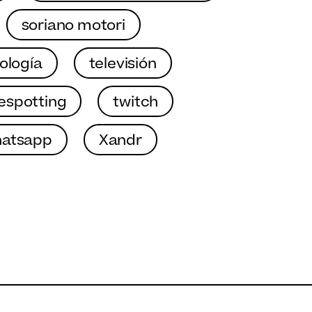
soriano motori
ología
televisión
espotting
twitch
atsapp
Xandr