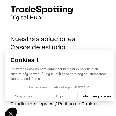
Nuestras soluciones
Casos de estudio
¿Quiénes somos?
Cookies !
Blog
Utilizamos cookies para garantizar la mejor experiencia en
nuestra página web. Si sigue utilizando esta pagina, suponemos
que esta satisfecho.
Consentimientos certificados por
No gracias
Elijo
Esta bien para mi
Condiciones legales
/
Política de Cookies
Axeptio consent
Plateforme de Gestion du Consentement : Personnalisez vos Optio
Notre plateforme vous permet d'adapter et de gérer vos paramètres 