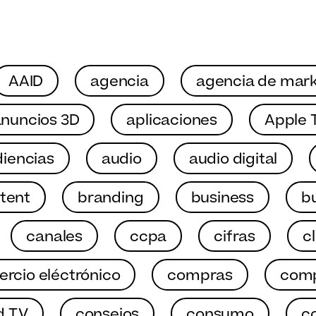
AAID
agencia
agencia de mark
nuncios 3D
aplicaciones
Apple 
iencias
audio
audio digital
tent
branding
business
b
canales
ccpa
cifras
c
rcio eléctrónico
compras
comp
d TV
consejos
consumo
c