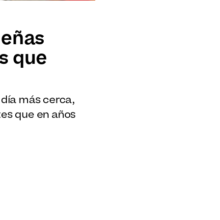
deñas
es que
 día más cerca,
tes que en años