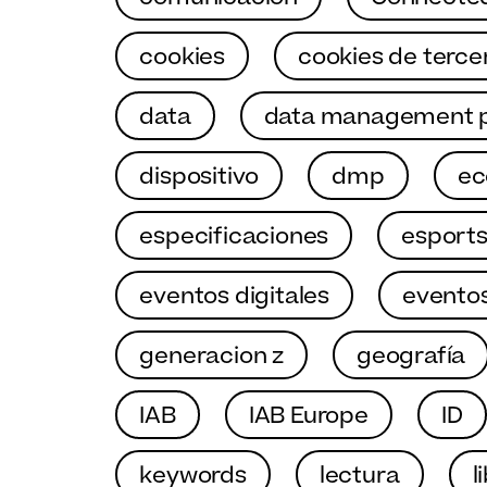
cookies
cookies de terce
data
data management p
dispositivo
dmp
e
especificaciones
esport
eventos digitales
eventos
generacion z
geografía
IAB
IAB Europe
ID
keywords
lectura
l