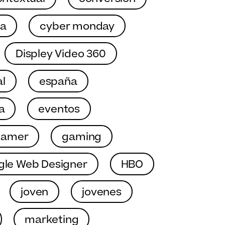
a
cyber monday
Displey Video 360
al
españa
a
eventos
gamer
gaming
gle Web Designer
HBO
joven
jovenes
marketing