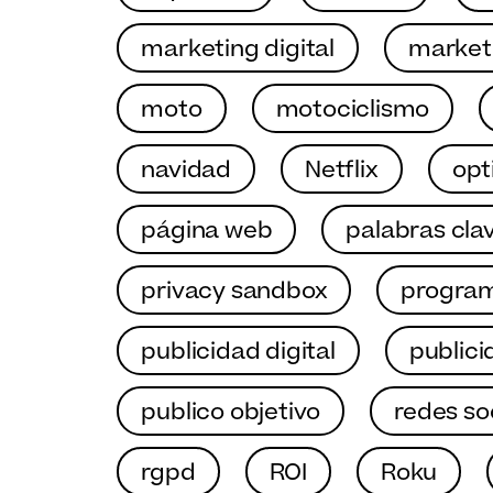
marketing digital
marketi
moto
motociclismo
navidad
Netflix
opt
página web
palabras cla
privacy sandbox
program
publicidad digital
publici
publico objetivo
redes so
rgpd
ROI
Roku