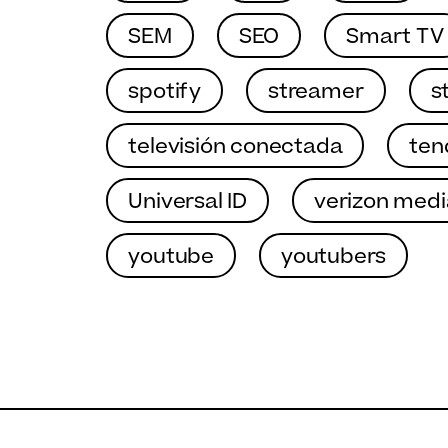
SEM
SEO
Smart TV
spotify
streamer
s
televisión conectada
ten
Universal ID
verizon medi
youtube
youtubers