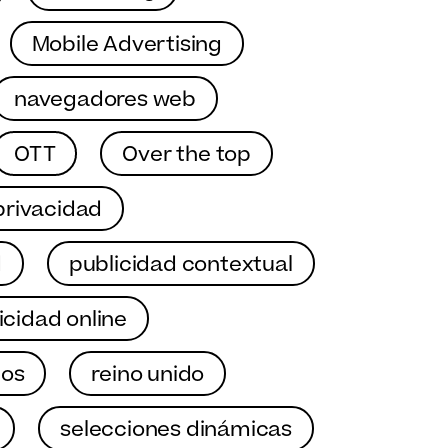
Mobile Advertising
navegadores web
OTT
Over the top
privacidad
d
publicidad contextual
icidad online
los
reino unido
selecciones dinámicas