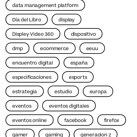
data management platform
Día del Libro
display
Displey Video 360
dispositivo
dmp
ecommerce
eeuu
encuentro digital
españa
especificaciones
esports
estrategia
estudio
europa
eventos
eventos digitales
eventos online
facebook
firefox
gamer
gaming
generacion z