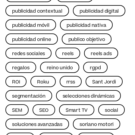
publicidad contextual
publicidad digital
publicidad móvil
publicidad nativa
publicidad online
publico objetivo
redes sociales
reels
reels ads
regalos
reino unido
rgpd
ROI
Roku
rrss
Sant Jordi
segmentación
selecciones dinámicas
SEM
SEO
Smart TV
social
soluciones avanzadas
soriano motori