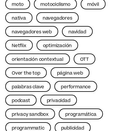
moto
motociclismo
móvil
nativa
navegadores
navegadores web
navidad
Netflix
optimización
orientación contextual
OTT
Over the top
página web
palabras clave
performance
podcast
privacidad
privacy sandbox
programática
programmatic
publicidad