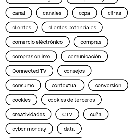
canal
canales
ccpa
cifras
clientes
clientes potenciales
comercio eléctrónico
compras
compras onlime
comunicación
Connected TV
consejos
consumo
contextual
conversión
cookies
cookies de terceros
creatividades
CTV
cuña
cyber monday
data