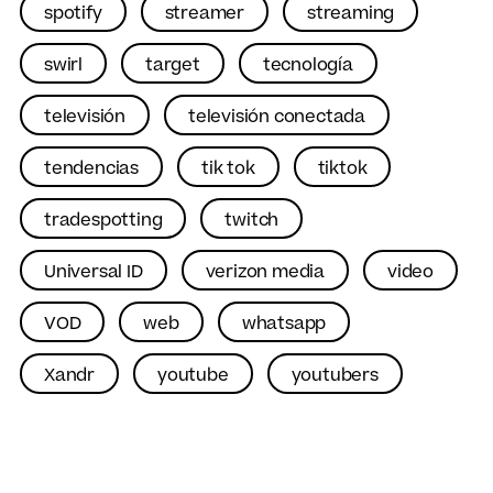
spotify
streamer
streaming
swirl
target
tecnología
televisión
televisión conectada
tendencias
tik tok
tiktok
tradespotting
twitch
Universal ID
verizon media
video
VOD
web
whatsapp
Xandr
youtube
youtubers