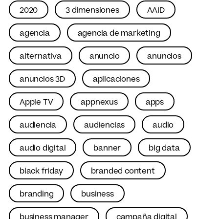
2020
3 dimensiones
AAID
agencia
agencia de marketing
alternativa
anuncio
anuncios
anuncios 3D
aplicaciones
Apple TV
appnexus
apps
audiencia
audiencias
audio
audio digital
banner
big data
black friday
branded content
branding
business
business manager
campaña digital