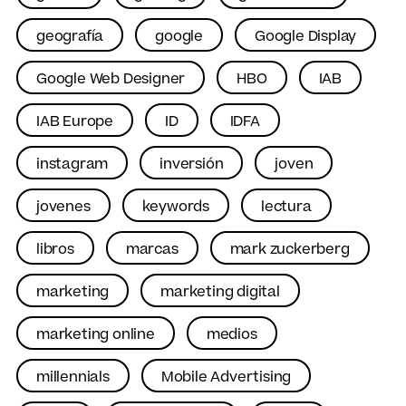
geografía
google
Google Display
Google Web Designer
HBO
IAB
IAB Europe
ID
IDFA
instagram
inversión
joven
jovenes
keywords
lectura
libros
marcas
mark zuckerberg
marketing
marketing digital
marketing online
medios
millennials
Mobile Advertising