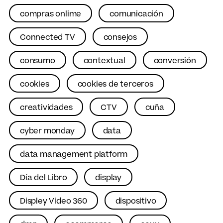
compras onlime
comunicación
Connected TV
consejos
consumo
contextual
conversión
cookies
cookies de terceros
creatividades
CTV
cuña
cyber monday
data
data management platform
Día del Libro
display
Displey Video 360
dispositivo