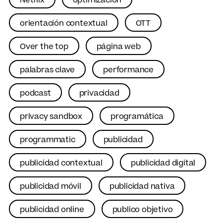
Netflix
optimización
orientación contextual
OTT
Over the top
página web
palabras clave
performance
podcast
privacidad
privacy sandbox
programática
programmatic
publicidad
publicidad contextual
publicidad digital
publicidad móvil
publicidad nativa
publicidad online
publico objetivo