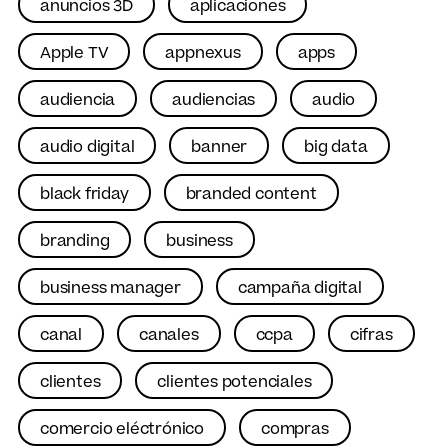
anuncios 3D
aplicaciones
Apple TV
appnexus
apps
audiencia
audiencias
audio
audio digital
banner
big data
black friday
branded content
branding
business
business manager
campaña digital
canal
canales
ccpa
cifras
clientes
clientes potenciales
comercio eléctrónico
compras