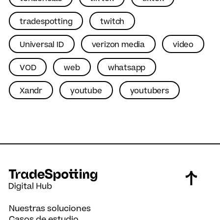
tradespotting
twitch
Universal ID
verizon media
video
VOD
web
whatsapp
Xandr
youtube
youtubers
Nuestras soluciones
Casos de estudio