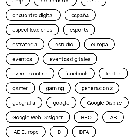
dmp
ecommerce
eeuu
encuentro digital
españa
especificaciones
esports
estrategia
estudio
europa
eventos
eventos digitales
eventos online
facebook
firefox
gamer
gaming
generacion z
geografía
google
Google Display
Google Web Designer
HBO
IAB
IAB Europe
ID
IDFA