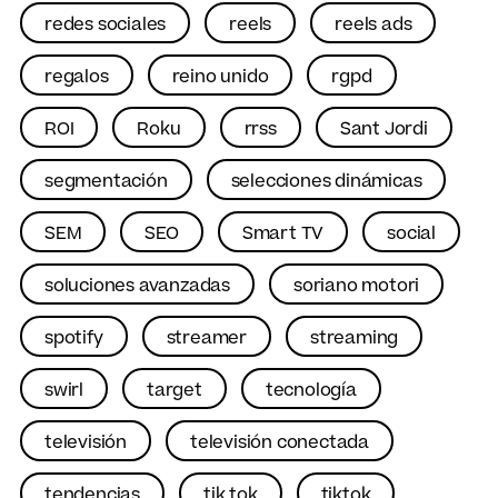
redes sociales
reels
reels ads
regalos
reino unido
rgpd
ROI
Roku
rrss
Sant Jordi
segmentación
selecciones dinámicas
SEM
SEO
Smart TV
social
soluciones avanzadas
soriano motori
spotify
streamer
streaming
swirl
target
tecnología
televisión
televisión conectada
tendencias
tik tok
tiktok