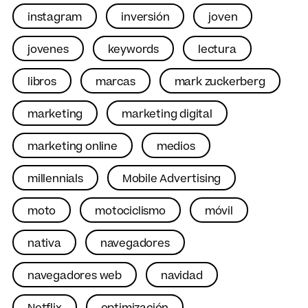
instagram
inversión
joven
jovenes
keywords
lectura
libros
marcas
mark zuckerberg
marketing
marketing digital
marketing online
medios
millennials
Mobile Advertising
moto
motociclismo
móvil
nativa
navegadores
navegadores web
navidad