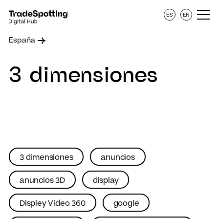
ES
EN
España
3 dimensiones
3 dimensiones
anuncios
anuncios 3D
display
Displey Video 360
google