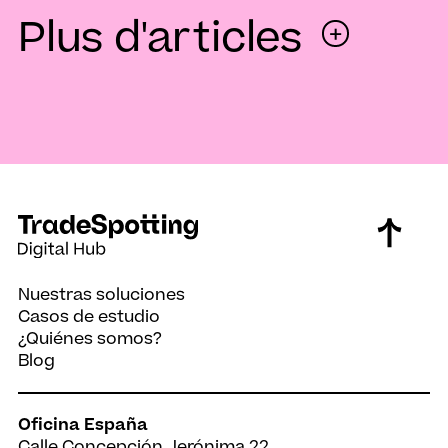
Plus d'articles
+
Nuestras soluciones
Casos de estudio
Reels Ads, el nuevo
La i
¿Quiénes somos?
formato de anuncios de
mark
Blog
Instagram
orga
Oficina España
Calle Concepción Jerónima 22