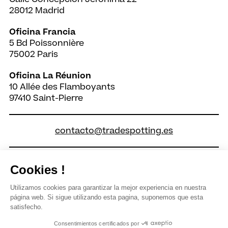
28012 Madrid
Oficina Francia
5 Bd Poissonnière
75002 Paris
Oficina La Réunion
10 Allée des Flamboyants
97410 Saint-Pierre
contacto@tradespotting.es
Cookies !
Utilizamos cookies para garantizar la mejor experiencia en nuestra
página web. Si sigue utilizando esta pagina, suponemos que esta
satisfecho.
Condiciones legales
/
Política de Cookies
Consentimientos certificados por