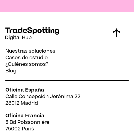
Nuestras soluciones
Casos de estudio
La importancia del
Twit
¿Quiénes somos?
marketing digital en la
mark
Blog
organización de eventos
Oficina España
Calle Concepción Jerónima 22
28012 Madrid
Oficina Francia
5 Bd Poissonnière
75002 Paris